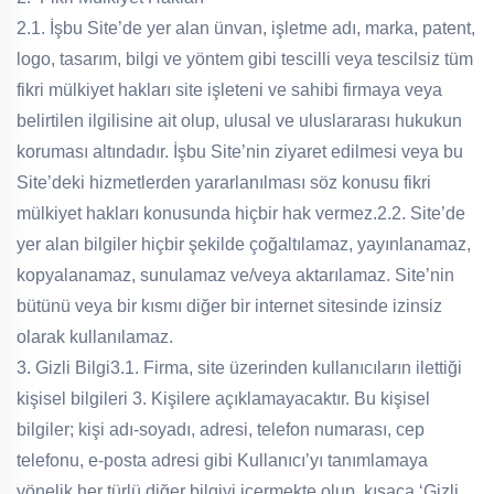
2.1. İşbu Site’de yer alan ünvan, işletme adı, marka, patent,
logo, tasarım, bilgi ve yöntem gibi tescilli veya tescilsiz tüm
fikri mülkiyet hakları site işleteni ve sahibi firmaya veya
belirtilen ilgilisine ait olup, ulusal ve uluslararası hukukun
koruması altındadır. İşbu Site’nin ziyaret edilmesi veya bu
Site’deki hizmetlerden yararlanılması söz konusu fikri
mülkiyet hakları konusunda hiçbir hak vermez.
2.2. Site’de
yer alan bilgiler hiçbir şekilde çoğaltılamaz, yayınlanamaz,
kopyalanamaz, sunulamaz ve/veya aktarılamaz. Site’nin
bütünü veya bir kısmı diğer bir internet sitesinde izinsiz
olarak kullanılamaz.
3. Gizli Bilgi
3.1. Firma, site üzerinden kullanıcıların ilettiği
kişisel bilgileri 3. Kişilere açıklamayacaktır. Bu kişisel
bilgiler; kişi adı-soyadı, adresi, telefon numarası, cep
telefonu, e-posta adresi gibi Kullanıcı’yı tanımlamaya
yönelik her türlü diğer bilgiyi içermekte olup, kısaca ‘Gizli