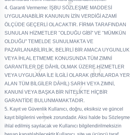
4. Garanti Vermeme: İŞBU SÖZLEŞME MADDESİ
UYGULANABİLİR KANUNUN İZİN VERDİĞİ AZAMİ
ÖLÇÜDE GEÇERLİ OLACAKTIR. FİRMA TARAFINDAN
SUNULAN HİZMETLER "OLDUĞU GİBİ” VE "MÜMKÜN
OLDUĞU” TEMELDE SUNULMAKTA VE
PAZARLANABİLİRLİK, BELİRLİ BİR AMACA UYGUNLUK
VEYA İHLAL ETMEME KONUSUNDA TÜM ZIMNİ
GARANTİLER DE DÂHİL OLMAK ÜZERE HİZMETLER
VEYA UYGULAMA İLE İLGİLİ OLARAK (BUNLARDA YER
ALAN TÜM BİLGİLER DÂHİL) SARİH VEYA ZIMNİ,
KANUNİ VEYA BAŞKA BİR NİTELİKTE HİÇBİR
GARANTİDE BULUNMAMAKTADIR.
5. Kayıt ve Güvenlik
Kullanıcı, doğru, eksiksiz ve güncel
kayıt bilgilerini vermek zorundadır. Aksi halde bu Sözleşme
ihlal edilmiş sayılacak ve Kullanıcı bilgilendirilmeksizin
hesap kapatılabilecektir.
Kullanıcı, site ve üçüncü taraf