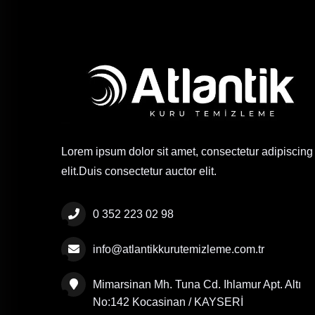
Lorem ipsum dolor sit amet, consectetur adipiscing
elit.Duis consectetur auctor elit.
0 352 223 02 98
info@atlantikkurutemizleme.com.tr
Mimarsinan Mh. Tuna Cd. Ihlamur Apt. Altı
No:142 Kocasinan / KAYSERİ