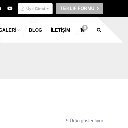
TEKLİF FORMU
Üye Girişi
0
GALERİ
BLOG
İLETİŞİM
5 Ürün gösteriliyor